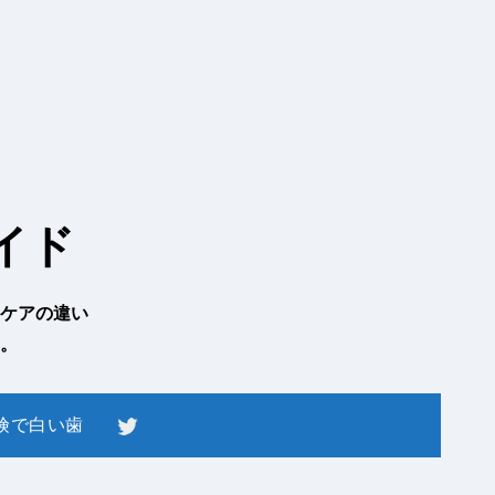
イド
ケアの違い
。
険で白い歯