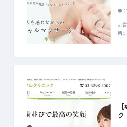
2
都営三田線 西台駅から徒歩約5分のアクセス抜群な場
所
【
ク