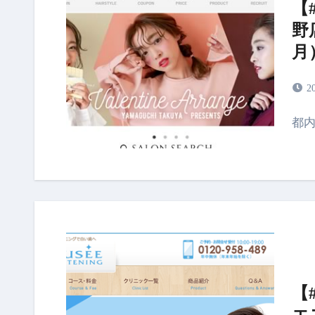
【
野
月
2
都
【
エ