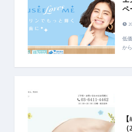
ペ
2
低価格でプロによる施術！ポリリンホワイトニングだ
か
【
（