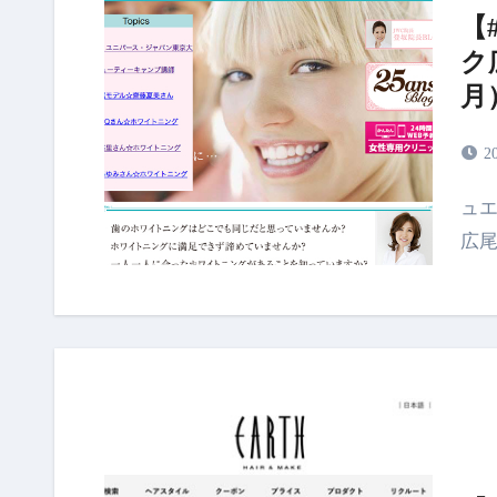
【
ク
月
2
ュエルホワイトクリニック広尾は、東京都の日比谷線
広