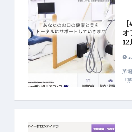
【
オ
1
2
茅場町Morikawaデンタルオフィスは東西線、日比谷線
「