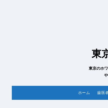
内
容
を
ス
キ
ッ
プ
東
東京のホワ
や
ホーム
歯医