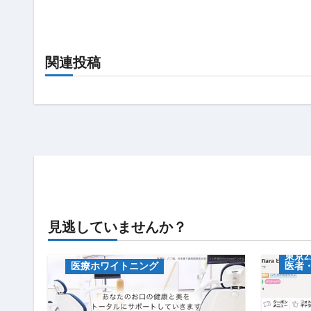
シ
ョ
ン
関連投稿
キャンペーン情報
キャ
見逃していませんか？
中央区のホワイトニング（歯医
セル
者・セルフ）
東京
医療ホワイトニング
医者