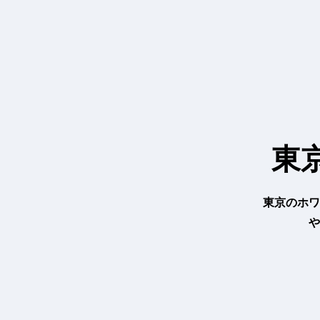
内
容
を
ス
キ
ッ
プ
東
東京のホワ
や