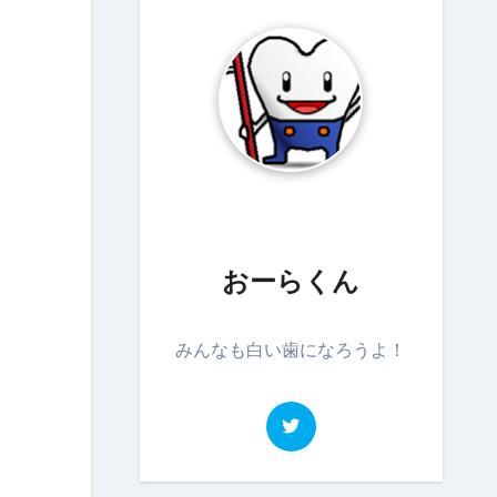
おーらくん
みんなも白い歯になろうよ！