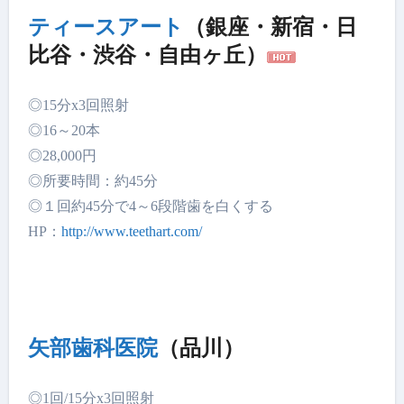
ティースアート
（銀座・新宿・日
比谷・渋谷・自由ヶ丘）
◎15分x3回照射
◎16～20本
◎28,000円
◎所要時間：約45分
◎１回約45分で4～6段階歯を白くする
HP：
http://www.teethart.com/
矢部歯科医院
（品川）
◎1回/15分x3回照射