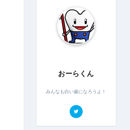
おーらくん
みんなも白い歯になろうよ！