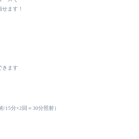
指せます！
〉
できます
/15分×2回＝30分照射）