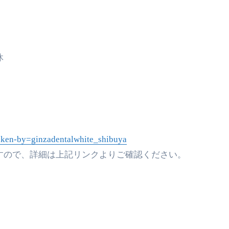
休
aken-by=ginzadentalwhite_shibuya
すので、
詳細は上記リンクよりご確認ください。