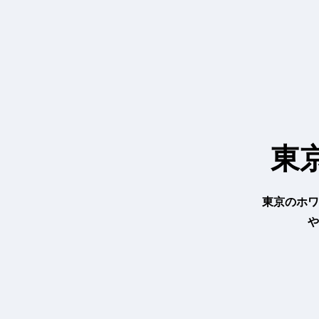
内
容
を
ス
キ
ッ
プ
東
東京のホワ
や