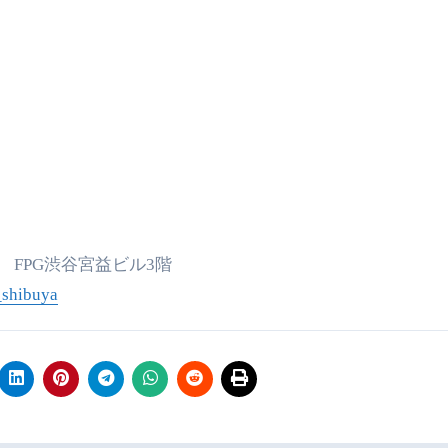
15 FPG渋谷宮益ビル3階
_shibuya