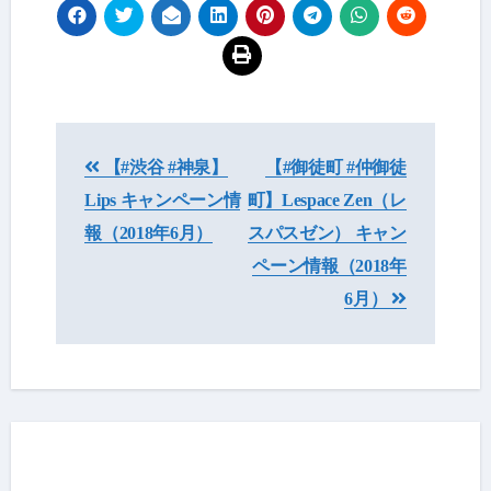
投
【#渋谷 #神泉】
【#御徒町 #仲御徒
稿
Lips キャンペーン情
町】Lespace Zen（レ
ナ
報（2018年6月）
スパスゼン） キャン
ビ
ペーン情報（2018年
6月）
ゲ
ー
シ
ョ
ン