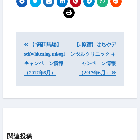
投
【#高田馬場】
【#原宿】はちやデ
稿
selfwhitening misogi
ンタルクリニック キ
ナ
キャンペーン情報
ャンペーン情報
ビ
（2017年6月）
（2017年6月）
ゲ
ー
シ
ョ
ン
関連投稿