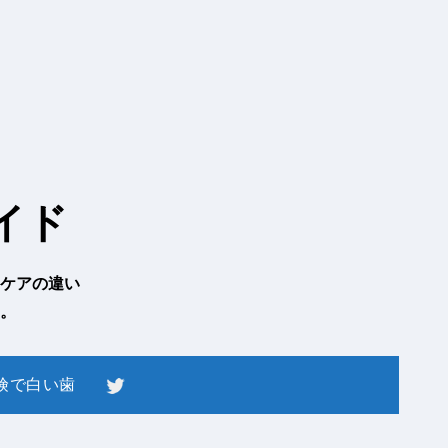
イド
ケアの違い
。
険で白い歯