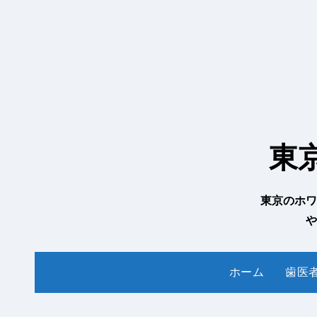
内
容
を
ス
キ
ッ
プ
東
東京のホワ
や
ホーム
歯医