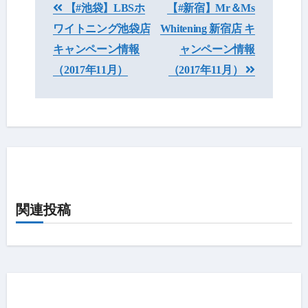
【#池袋】LBSホ
【#新宿】Mr＆Ms
稿
ワイトニング池袋店
Whitening 新宿店 キ
ナ
キャンペーン情報
ャンペーン情報
ビ
（2017年11月）
（2017年11月）
ゲ
ー
シ
ョ
ン
関連投稿