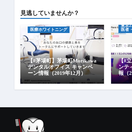
キャンペーン情報
キャ
見逃していませんか？
中央区のホワイトニング（歯医
セル
者・セルフ）
東京
医療ホワイトニング
医者
【#茅場町】茅場町Morikawa
【#
デンタルオフィス キャンペ
ンテ
ーン情報（2019年12月）
報（2