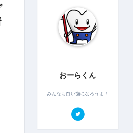
ダ
情
おーらくん
みんなも白い歯になろうよ！