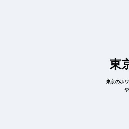
内
容
を
ス
キ
ッ
プ
東
東京のホワ
や