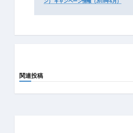
ン） キャンペーン情報（2018年6月）
ナ
ビ
ゲ
ー
シ
ョ
ン
関連投稿