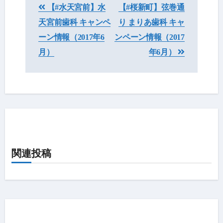
【#水天宮前】水
【#桜新町】弦巻通
稿
天宮前歯科 キャンペ
り まりあ歯科 キャ
ナ
ーン情報（2017年6
ンペーン情報（2017
ビ
月）
年6月）
ゲ
ー
シ
ョ
ン
関連投稿