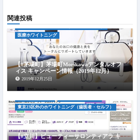
ョ
ン
関連投稿
キャンペーン情報
中央区のホワイトニング（歯医者・セルフ）
医療ホワイトニング
【#茅場町】茅場町Morikawaデンタルオフ
ィス キャンペーン情報（2019年12月）
2019年12月25日
キャンペーン情報
セルフホワイトニグ
東京23区外のホワイトニング（歯医者・セルフ）
【#立川】ビューティーサロンティアラ キ