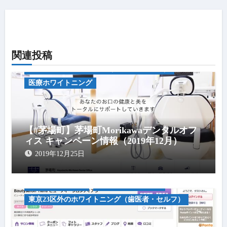
シ
ョ
ン
関連投稿
キャンペーン情報
中央区のホワイトニング（歯医者・セルフ）
医療ホワイトニング
【#茅場町】茅場町Morikawaデンタルオフ
ィス キャンペーン情報（2019年12月）
2019年12月25日
キャンペーン情報
セルフホワイトニグ
東京23区外のホワイトニング（歯医者・セルフ）