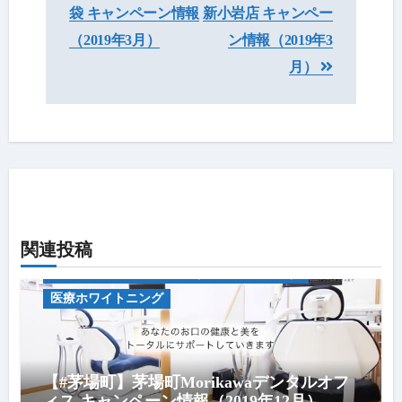
稿
袋 キャンペーン情報
新小岩店 キャンペー
ナ
（2019年3月）
ン情報（2019年3
ビ
月）
ゲ
ー
シ
ョ
ン
関連投稿
キャンペーン情報
中央区のホワイトニング（歯医者・セルフ）
医療ホワイトニング
【#茅場町】茅場町Morikawaデンタルオフ
ィス キャンペーン情報（2019年12月）