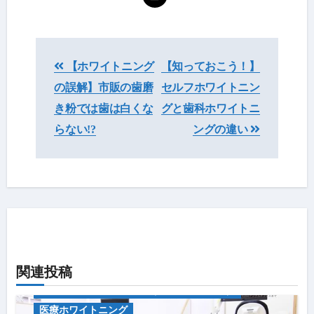
投
【ホワイトニング
【知っておこう！】
稿
の誤解】市販の歯磨
セルフホワイトニン
ナ
き粉では歯は白くな
グと歯科ホワイトニ
ビ
らない!?
ングの違い
ゲ
ー
シ
ョ
ン
関連投稿
キャンペーン情報
中央区のホワイトニング（歯医者・セルフ）
医療ホワイトニング