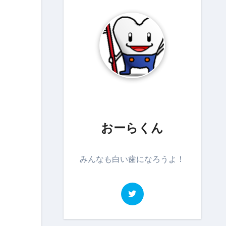
おーらくん
みんなも白い歯になろうよ！