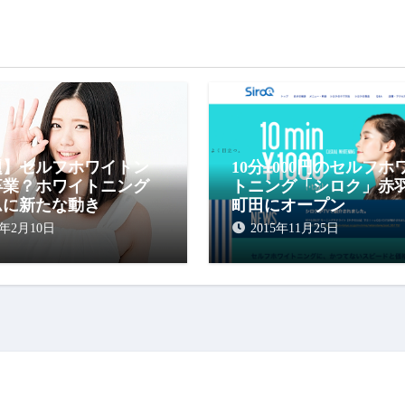
キャンペーン情報
北区のホワイトニング（歯医
セルフ）
ペーン情報
古い記事
古い記事
題】セルフホワイトン
10分1000円のセルフホ
卒業？ホワイトニング
トニング「シロク」赤
ムに新たな動き
町田にオープン
7年2月10日
2015年11月25日