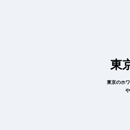
内
容
を
ス
キ
ッ
プ
東
東京のホワ
や