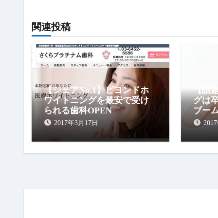
ョ
古い記事
ン
関連投稿
渋谷区のホワイトニング（歯医
者・セルフ）
キャン
【シェアNo.1】ビヨンドホ
【話
ワイトニングを最安で受け
グは
られる歯科OPEN
ブー
2017年3月17日
201