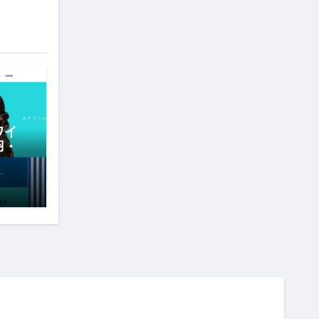
者・
ワイ
羽・