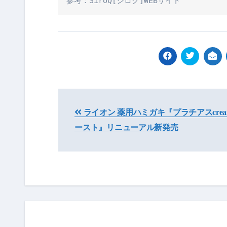
参考：SiroQ[シロク]WEBサイト
投
ライオン 薬用ハミガキ『プラチアスcream
稿
ースト』リニューアル新発売
ナ
ビ
ゲ
ー
シ