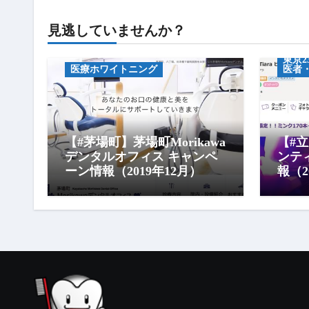
キャンペーン情報
キャ
見逃していませんか？
中央区のホワイトニング（歯医
セル
者・セルフ）
東京
医療ホワイトニング
医者
【#茅場町】茅場町Morikawa
【#
デンタルオフィス キャンペ
ンテ
ーン情報（2019年12月）
報（2